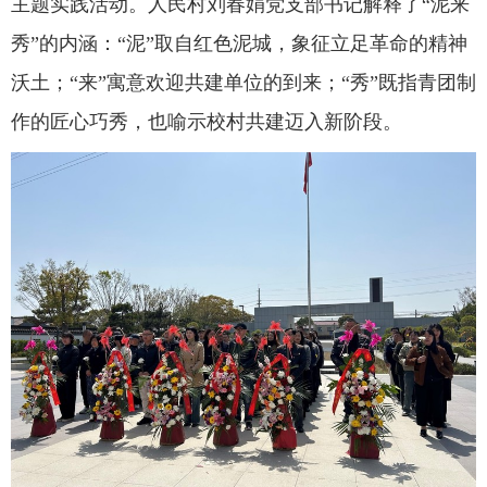
主题实践活动。人民村刘春娟党支部书记解释了“泥来
秀”的内涵：“泥”取自红色泥城，象征立足革命的精神
沃土；“来”寓意欢迎共建单位的到来；“秀”既指青团制
作的匠心巧秀，也喻示校村共建迈入新阶段。